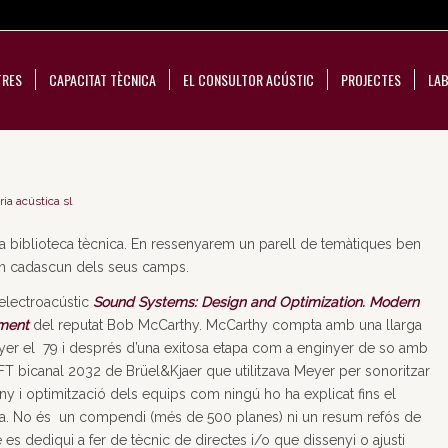
TRES
CAPACITAT TÈCNICA
EL CONSULTOR ACÚSTIC
PROJECTES
LAB
ria acústica sl
a biblioteca tècnica. En ressenyarem un parell de temàtiques ben
n cadascun dels seus camps.
electroacústic
Sound Systems: Design and Optimization. Modern
nment
del reputat Bob McCarthy. McCarthy compta amb una llarga
yer el 79 i després d’una exitosa etapa com a enginyer de so amb
 FFT bicanal 2032 de Brüel&Kjaer que utilitzava Meyer per sonoritzar
sseny i optimització dels equips com ningú ho ha explicat fins el
cia. No és un compendi (més de 500 planes) ni un resum refós de
e es dediqui a fer de tècnic de directes i/o que dissenyi o ajusti