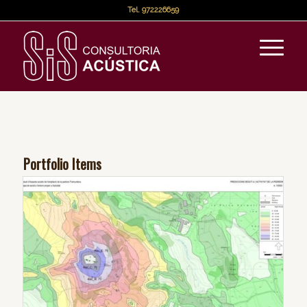
Tel.
972226659
Portfolio Items