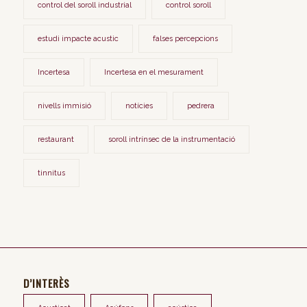
control del soroll industrial
control soroll
estudi impacte acustic
falses percepcions
Incertesa
Incertesa en el mesurament
nivells immisió
notícies
pedrera
restaurant
soroll intrínsec de la instrumentació
tinnitus
D’INTERÈS