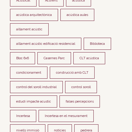
Acusticat
Acúfens
acústica
acústica arquitectònica
acústica aules
aïllament acústic
aïllament acústic edificació residencial
Biblioteca
Bloc 6x6
Casernes Parc
CLT acústica
condicionament
construcció amb CLT
control del soroll industrial
control soroll
estudi impacte acustic
falses percepcions
Incertesa
Incertesa en el mesurament
nivells immisió
notícies
pedrera