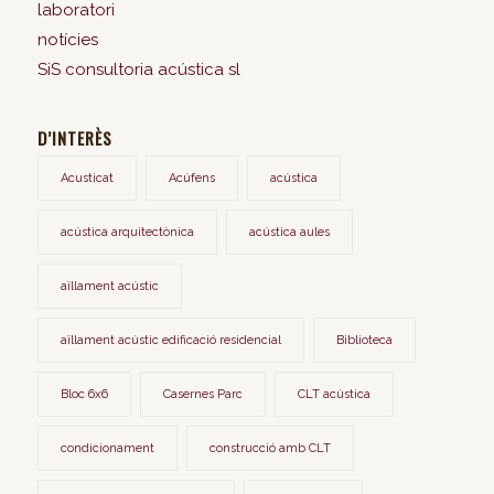
laboratori
notícies
SiS consultoria acústica sl
D’INTERÈS
Acusticat
Acúfens
acústica
acústica arquitectònica
acústica aules
aïllament acústic
aïllament acústic edificació residencial
Biblioteca
Bloc 6x6
Casernes Parc
CLT acústica
condicionament
construcció amb CLT