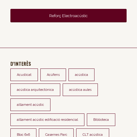
Reforç Electroacústic
D’INTERÈS
Acusticat
Acúfens
acústica
acústica arquitectònica
acústica aules
aïllament acústic
aïllament acústic edificació residencial
Biblioteca
Bloc 6x6
Casernes Parc
CLT acústica