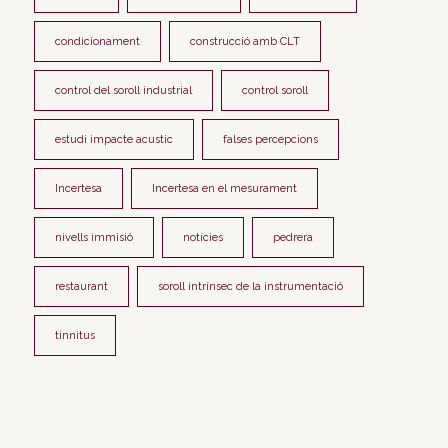
condicionament
construcció amb CLT
control del soroll industrial
control soroll
estudi impacte acustic
falses percepcions
Incertesa
Incertesa en el mesurament
nivells immisió
notícies
pedrera
restaurant
soroll intrínsec de la instrumentació
tinnitus