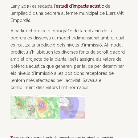
L’any 2019 es redacta l’
estudi d’impacte acústic
de
l’ampliació d’una pedrera al terme municipal de Llers (Alt
Empordà).
A partir del projecte topogràfic de l’ampliació de la
pedrera es dissenya el model tridimensional amb el qual
es realitza la predicció dels nivells d’immissió. Al model
predictiu s’hi ubiquen les diverses fonts de soroll d’acord
amb el projecte de la planta i se’ls assigna els valors de
potència acústica que generen, per tal de per determinar
els nivells d’immissió a les posicions receptores de
l’entorn més afectades per l’activitat. S’avalua el
compliment dels valors límit normatius.
Tags:
control soroll
,
estudi impacte acustic
,
nivells immisió
,